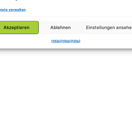
nste verwalten
Akzeptieren
Ablehnen
Einstellungen anseh
{title}
{title}
{title}