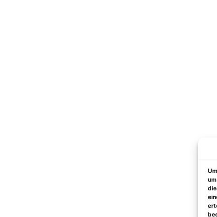
Um 
um 
die
ein
ert
bee